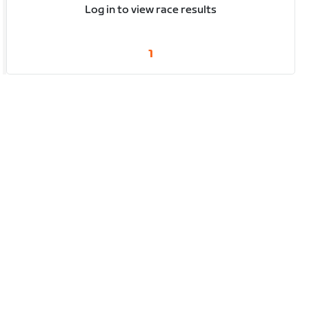
Log in to view race results
1