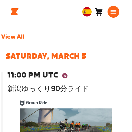
Carro
0
European
artículos
Union
Español
View All
SATURDAY, MARCH 5
11:00 PM UTC
新潟ゆっくり90分ライド
Group Ride