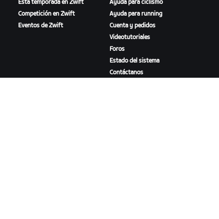
Esta temporada en Zwift
Ayuda para ciclismo
Competición en Zwift
Ayuda para running
Eventos de Zwift
Cuenta y pedidos
Videotutoriales
Foros
Estado del sistema
Contáctanos
NOSOTROS
Trabaja con nosotros
Oportunidades de
asociación
Sala de prensa
Blog
Diversidad, inclusión e
impacto social