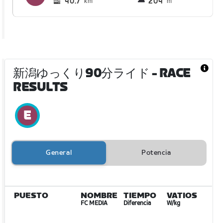
40.7
204
km
m
新潟ゆっくり90分ライド
- RACE
RESULTS
General
Potencia
PUESTO
NOMBRE
TIEMPO
VATIOS
FC MEDIA
Diferencia
W/kg