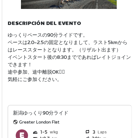
DESCRIPCIÓN DEL EVENTO
ゆっくりペースの90分ライドです。
ペースは2.0~2.5の固定となりまして、ラスト5kmから
はレーススタートとなります。（リザルト出ます）
イベントスタート後の8:30までであればレイトジョイン
できます！
途中参加、途中離脱OK🙆‍♂️
気軽にご参加ください。
新潟ゆっくり90分ライド
Greater London Flat
1
5
3
Laps