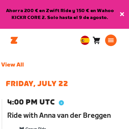
Ahorra 200 € en Zwift Ride y 150 € en Wahoo
KICKR CORE 2. Solo hasta el 9 de agosto.
Carro
0
European
artículos
Union
Español
View All
FRIDAY, JULY 22
4:00 PM UTC
Ride with Anna van der Breggen