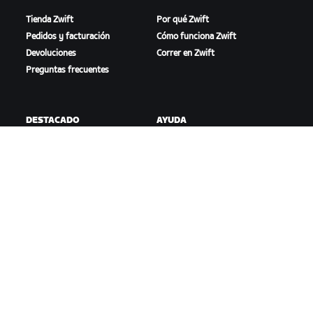
Tienda Zwift
Por qué Zwift
Pedidos y facturación
Cómo funciona Zwift
Devoluciones
Correr en Zwift
Preguntas frecuentes
DESTACADO
AYUDA
Esta temporada en Zwift
Ayuda para ciclismo
Competición en Zwift
Ayuda para running
Eventos de Zwift
Cuenta y pedidos
Videotutoriales
Foros
Estado del sistema
Contáctanos
NOSOTROS