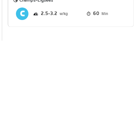
Champs-Élysées
2.5
3.2
60
Min