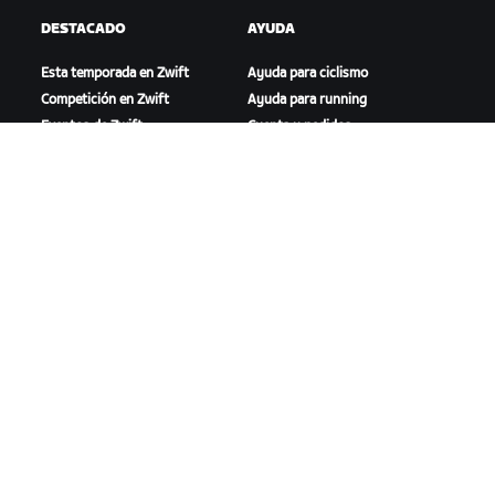
DESTACADO
AYUDA
Esta temporada en Zwift
Ayuda para ciclismo
Competición en Zwift
Ayuda para running
Eventos de Zwift
Cuenta y pedidos
Videotutoriales
Foros
Estado del sistema
Contáctanos
NOSOTROS
Trabaja con nosotros
Oportunidades de
asociación
Sala de prensa
Blog
Diversidad, inclusión e