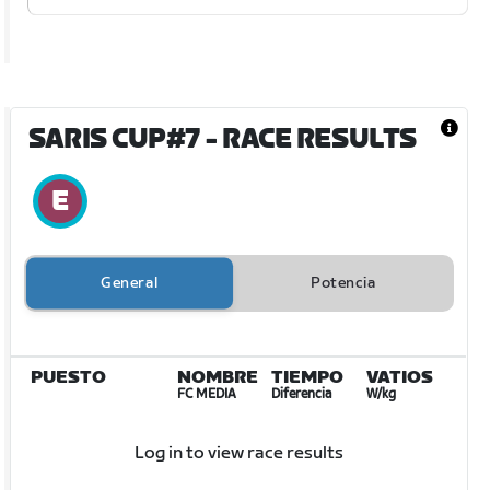
SARIS CUP#7
- RACE RESULTS
General
Potencia
PUESTO
NOMBRE
TIEMPO
VATIOS
FC MEDIA
Diferencia
W/kg
Log in to view race results