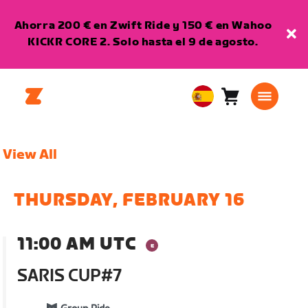
Ahorra 200 € en Zwift Ride y 150 € en Wahoo
KICKR CORE 2. Solo hasta el 9 de agosto.
Carro
0
European
artículos
Union
Español
View All
THURSDAY, FEBRUARY 16
11:00 AM UTC
SARIS CUP#7