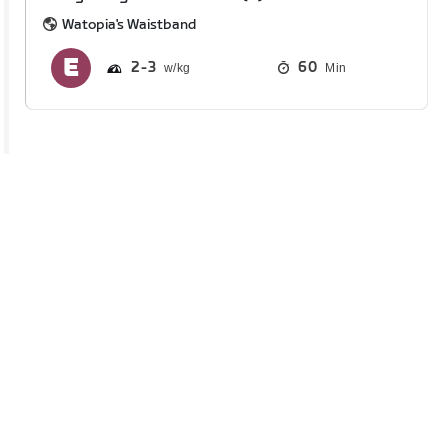
Watopia's Waistband
2
3
60
Min