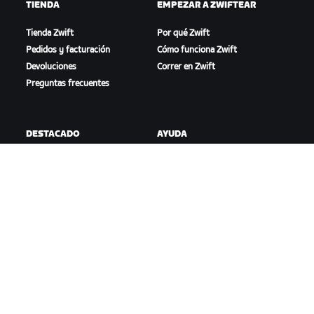
TIENDA
EMPEZAR A ZWIFTEAR
Tienda Zwift
Por qué Zwift
Pedidos y facturación
Cómo funciona Zwift
Devoluciones
Correr en Zwift
Preguntas frecuentes
DESTACADO
AYUDA
Esta temporada en Zwift
Ayuda para ciclismo
Competición en Zwift
Ayuda para running
Eventos de Zwift
Cuenta y pedidos
Videotutoriales
Foros
Estado del sistema
Contáctanos
NOSOTROS