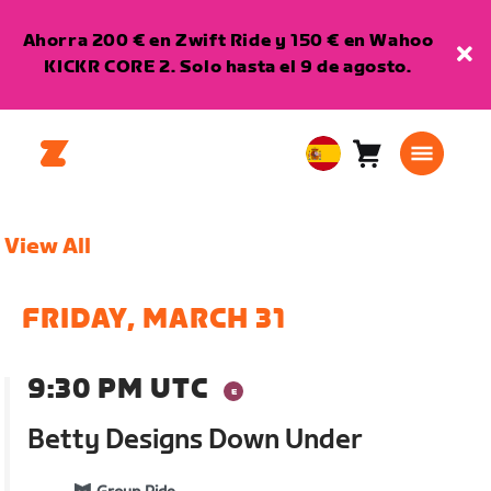
Ahorra 200 € en Zwift Ride y 150 € en Wahoo
KICKR CORE 2. Solo hasta el 9 de agosto.
Carro
0
European
artículos
Union
Español
View All
FRIDAY, MARCH 31
9:30 PM UTC
Betty Designs Down Under