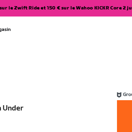
ur le Zwift Ride et 150 € sur le Wahoo KICKR Core 2 ju
gasin
Gro
n Under