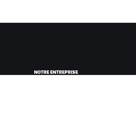
NOTRE ENTREPRISE
sme
Carrières
ing
Opportunités de
andes
partenariat
Actualités
Blog
Inclusion, diversité et
impact social