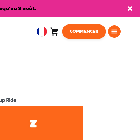
squ'au 9 août.
COMMENCER
Panier
0
European
article
Union
Français
up Ride