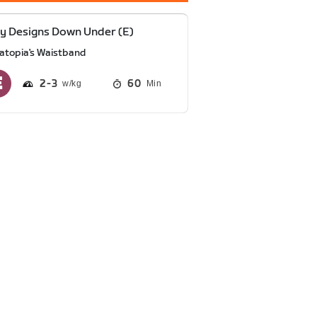
y Designs Down Under (E)
atopia's Waistband
2
3
60
Min