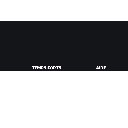
TEMPS FORTS
AIDE
Cette saison sur Zwift
Aide pour le cycli
e Zwift
Zwift Racing
Aide pour le runn
Événements Zwift
Compte et comm
Vidéos tutos
Forums
État du système
Nous contacter