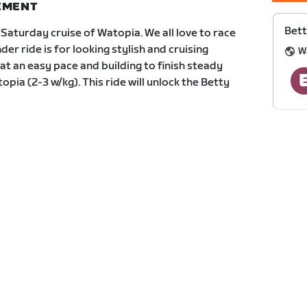
NEMENT
Bett
Saturday cruise of Watopia. We all love to race
r ride is for looking stylish and cruising
W
at an easy pace and building to finish steady
topia (2-3 w/kg). This ride will unlock the Betty