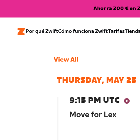
Ahorra 200 € en Z
Por qué Zwift
Cómo funciona Zwift
Tarifas
Tiend
View All
THURSDAY, MAY 25
9:15 PM UTC
Move for Lex