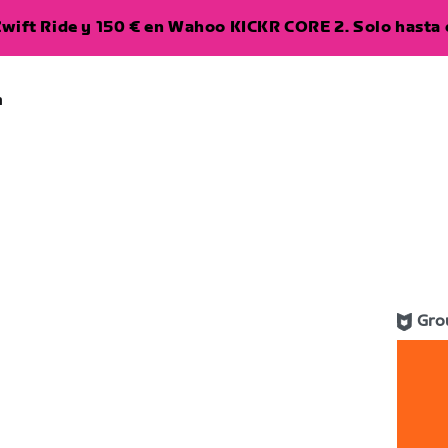
wift Ride y 150 € en Wahoo KICKR CORE 2. Solo hasta e
a
Gro