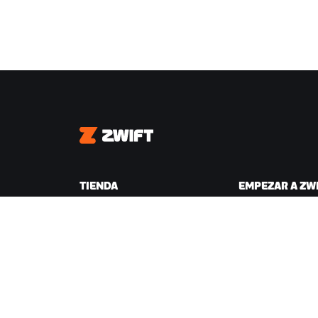
Zwift
TIENDA
EMPEZAR A ZW
Tienda Zwift
Por qué Zwift
Pedidos y facturación
Cómo funciona Zw
Devoluciones
Correr en Zwift
Preguntas frecuentes