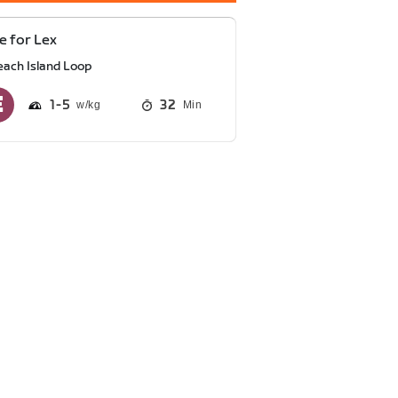
 for Lex
each Island Loop
1
5
32
Min