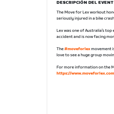
DESCRIPCIÓN DEL EVEN
The Move for Lex workout hono
seriously injured in a bike crash
Lex was one of Australia’s top 
accident and is now facing mon
The
#moveforlex
movement is 
love to see a huge group movin
For more information on the 
https://www.moveforlex.com