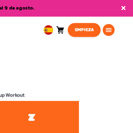
l 9 de agosto.
EMPIEZA
Carro
0
European
artículos
Union
Español
up Workout