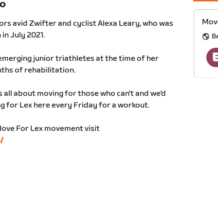
TO
Move
rs avid Zwifter and cyclist Alexa Leary, who was
 in July 2021.
B
emerging junior triathletes at the time of her
ths of rehabilitation.
all about moving for those who can't and we'd
g for Lex here every Friday for a workout.
Move For Lex movement visit
/