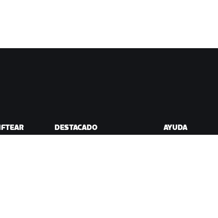
IFTEAR
DESTACADO
AYUDA
Esta temporada en Zwift
Ayuda para cicli
ift
Competición en Zwift
Ayuda para runn
Eventos de Zwift
Cuenta y pedidos
Videotutoriales
Foros
Estado del sistem
Contáctanos