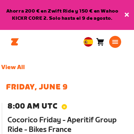
Ahorra 200 € en Zwift Ride y 150 € en Wahoo
KICKR CORE 2. Solo hasta el 9 de agosto.
Carro
0
European
artículos
Union
Español
View All
FRIDAY, JUNE 9
8:00 AM UTC
Cocorico Friday - Aperitif Group
Ride - Bikes France