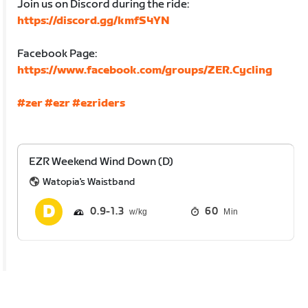
Join us on Discord during the ride:
https://discord.gg/kmfS4YN
Facebook Page:
https://www.facebook.com/groups/ZER.Cycling
#zer
#ezr
#ezriders
EZR Weekend Wind Down (D)
Watopia's Waistband
0.9
1.3
60
Min