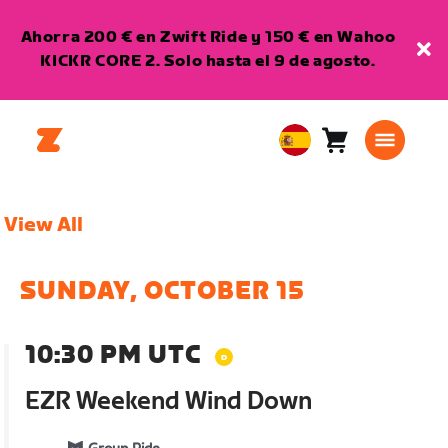
Ahorra 200 € en Zwift Ride y 150 € en Wahoo
KICKR CORE 2. Solo hasta el 9 de agosto.
Carro
0
European
artículos
Union
Español
View All
SUNDAY, OCTOBER 15
10:30 PM UTC
EZR Weekend Wind Down