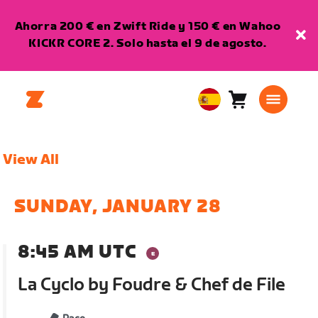
Ahorra 200 € en Zwift Ride y 150 € en Wahoo
KICKR CORE 2. Solo hasta el 9 de agosto.
Carro
0
European
artículos
Union
Español
View All
SUNDAY, JANUARY 28
8:45 AM UTC
La Cyclo by Foudre & Chef de File