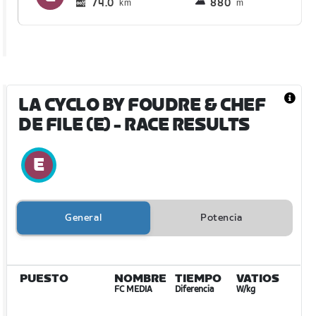
74.0
880
km
m
LA CYCLO BY FOUDRE & CHEF
DE FILE (E)
- RACE RESULTS
General
Potencia
PUESTO
NOMBRE
TIEMPO
VATIOS
FC MEDIA
Diferencia
W/kg