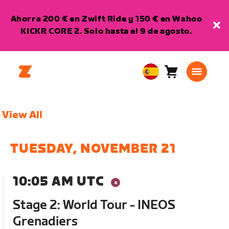
Ahorra 200 € en Zwift Ride y 150 € en Wahoo
KICKR CORE 2. Solo hasta el 9 de agosto.
Carro
0
European
artículos
Union
Español
View All
TUESDAY, NOVEMBER 21
10:05 AM UTC
Stage 2: World Tour - INEOS
Grenadiers