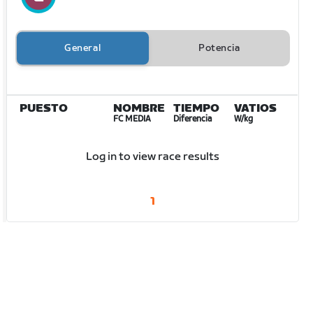
General
Potencia
PUESTO
NOMBRE
TIEMPO
VATIOS
FC MEDIA
Diferencia
W/kg
Log in to view race results
1