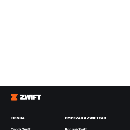
Zwift
TIENDA
EMPEZAR A ZWIFTEAR
Tienda Zwift
Por qué Zwift