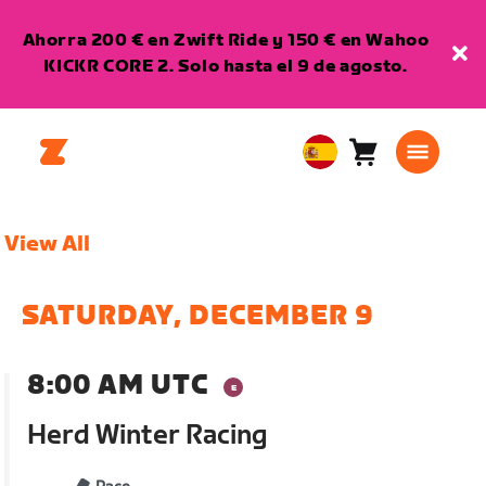
Ahorra 200 € en Zwift Ride y 150 € en Wahoo
KICKR CORE 2. Solo hasta el 9 de agosto.
Carro
0
European
artículos
Union
Español
View All
SATURDAY, DECEMBER 9
8:00 AM UTC
Herd Winter Racing