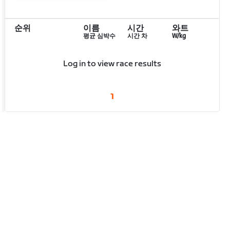
순위
이름
시간
와트
평균 심박수
시간 차
W/kg
Log in to view race results
1