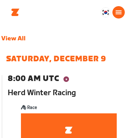
대
한
민
View All
국
한
국
SATURDAY, DECEMBER 9
어
8:00 AM UTC
Herd Winter Racing
Race