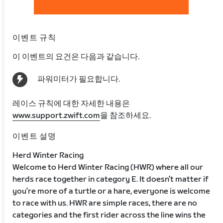
이벤트 규칙
이 이벤트의 요건은 다음과 같습니다.
파워미터가 필요합니다.
레이스 규칙에 대한 자세한 내용은
www.support.zwift.com
을 참조하세요.
이벤트 설명
Herd Winter Racing
Welcome to Herd Winter Racing (HWR) where all our
herds race together in category E. It doesn’t matter if
you’re more of a turtle or a hare, everyone is welcome
to race with us. HWR are simple races, there are no
categories and the first rider across the line wins the