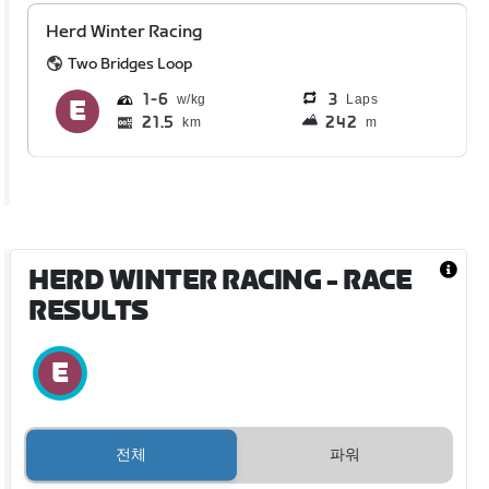
Herd Winter Racing
Two Bridges Loop
1
6
3
Laps
21.5
242
km
m
HERD WINTER RACING
- RACE
RESULTS
전체
파워