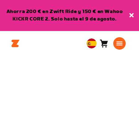
Ahorra 200 € en Zwift Ride y 150 € en Wahoo
KICKR CORE 2. Solo hasta el 9 de agosto.
Carro
0
European
artículos
Union
Español