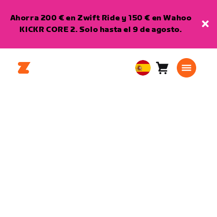
Ahorra 200 € en Zwift Ride y 150 € en Wahoo
KICKR CORE 2. Solo hasta el 9 de agosto.
Carro
0
European
artículos
Union
Español