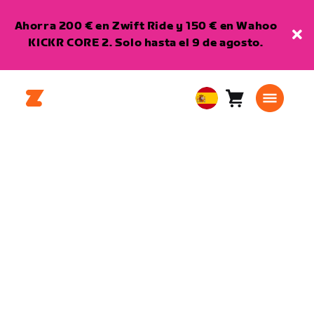
Ahorra 200 € en Zwift Ride y 150 € en Wahoo
KICKR CORE 2. Solo hasta el 9 de agosto.
Carro
0
European
artículos
Union
Español