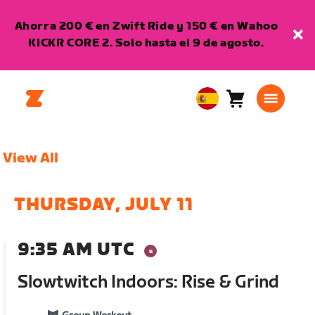
Ahorra 200 € en Zwift Ride y 150 € en Wahoo
KICKR CORE 2. Solo hasta el 9 de agosto.
Carro
0
European
artículos
Union
Español
View All
THURSDAY, JULY 11
9:35 AM UTC
Slowtwitch Indoors: Rise & Grind