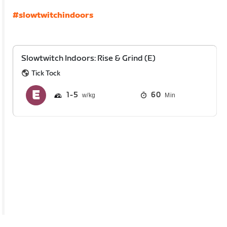
#slowtwitchindoors
Slowtwitch Indoors: Rise & Grind (E)
Tick Tock
1
5
60
Min