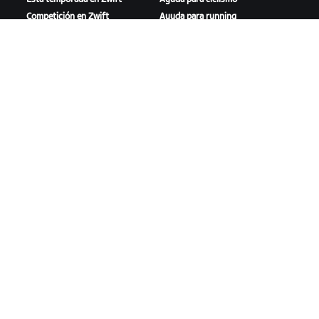
Competición en Zwift
Ayuda para running
Eventos de Zwift
Cuenta y pedidos
Videotutoriales
Foros
Estado del sistema
Contáctanos
NOSOTROS
Trabaja con nosotros
Oportunidades de
asociación
Sala de prensa
Blog
Diversidad, inclusión e
impacto social