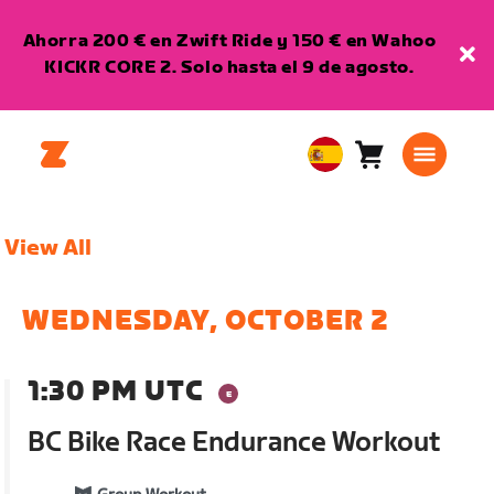
Ahorra 200 € en Zwift Ride y 150 € en Wahoo
KICKR CORE 2. Solo hasta el 9 de agosto.
Carro
0
European
artículos
Union
Español
View All
WEDNESDAY, OCTOBER 2
1:30 PM UTC
BC Bike Race Endurance Workout