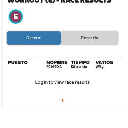
WORKOUT (E)
- RACE RESULTS
General
Potencia
PUESTO
NOMBRE
TIEMPO
VATIOS
FC MEDIA
Diferencia
W/kg
Log in to view race results
1