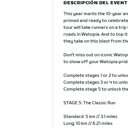
DESCRIPCIÓN DEL EVEN
This year marks the 10-year an
primed and ready to celebrate 
tour will take runners on a trip
roads in Watopia. And to top it
they take on this blast from th
Don’t miss out on iconic Watop
to show off your Watopia prid
Complete stages 1 or 2 to unl
Complete stages 3 or 4 to unl
Complete stage 5 to unlock th
STAGE 5: The Classic Run
Standard: 5 km // 3.1 miles
Long: 10 km // 6.21 miles