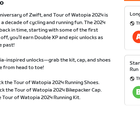
TO
Long
niversary of Zwift, and Tour of Watopia 2024 is
a decade of cycling and running fun. The 2024
T
 back in time, starting with some of the first
 off, you’ll earn Double XP and epic unlocks as
e past!
ia-inspired unlocks—grab the kit, cap, and shoes
Stan
e from head to toe!
Run
T
ock the Tour of Watopia 2024 Running Shoes.
ock the Tour of Watopia 2024 Bikepacker Cap.
e Tour of Watopia 2024 Running Kit.