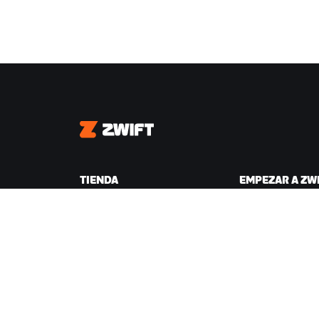
Zwift
TIENDA
EMPEZAR A ZW
Tienda Zwift
Por qué Zwift
Pedidos y facturación
Cómo funciona Zw
Devoluciones
Correr en Zwift
Preguntas frecuentes