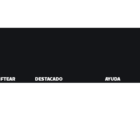
IFTEAR
DESTACADO
AYUDA
Esta temporada en Zwift
Ayuda para cicli
ift
Competición en Zwift
Ayuda para runn
Eventos de Zwift
Cuenta y pedidos
Videotutoriales
Foros
Estado del sistem
Contáctanos