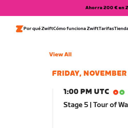
Ahorra 200 € en Z
Por qué Zwift
Cómo funciona Zwift
Tarifas
Tiend
View All
FRIDAY, NOVEMBER 
1:00 PM UTC
Stage 5 | Tour of W