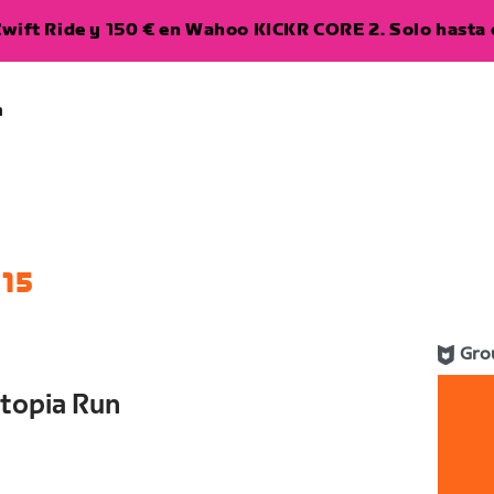
wift Ride y 150 € en Wahoo KICKR CORE 2. Solo hasta e
a
15
Gro
atopia Run