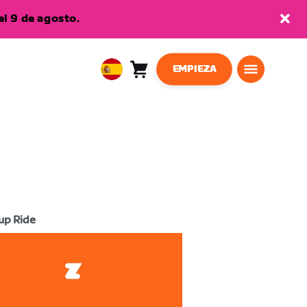
l 9 de agosto.
EMPIEZA
Carro
0
European
artículos
Union
Español
up Ride