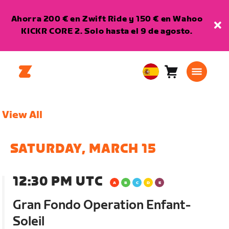
Ahorra 200 € en Zwift Ride y 150 € en Wahoo
KICKR CORE 2. Solo hasta el 9 de agosto.
Carro
0
European
artículos
Union
Español
View All
SATURDAY, MARCH 15
12:30 PM UTC
Gran Fondo Operation Enfant-
Soleil