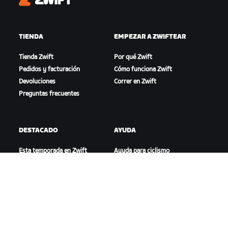
Zwift
TIENDA
EMPEZAR A ZWIFTEAR
Tienda Zwift
Por qué Zwift
Pedidos y facturación
Cómo funciona Zwift
Devoluciones
Correr en Zwift
Preguntas frecuentes
DESTACADO
AYUDA
Esta temporada en Zwift
Ayuda para ciclismo
Competición en Zwift
Ayuda para running
Eventos de Zwift
Cuenta y pedidos
Videotutoriales
Foros
Estado del sistema
Contáctanos