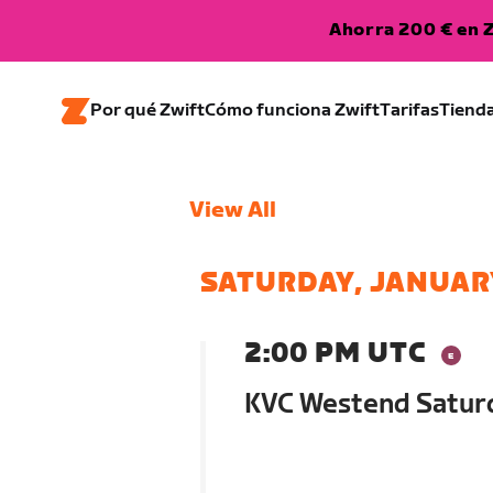
Ahorra 200 € en Z
Por qué Zwift
Cómo funciona Zwift
Tarifas
Tiend
View All
SATURDAY, JANUAR
2:00 PM UTC
KVC Westend Saturd