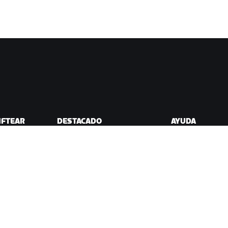
IFTEAR
DESTACADO
AYUDA
Esta temporada en Zwift
Ayuda para cicli
ift
Competición en Zwift
Ayuda para runn
Eventos de Zwift
Cuenta y pedidos
Videotutoriales
Foros
Estado del sistem
Contáctanos