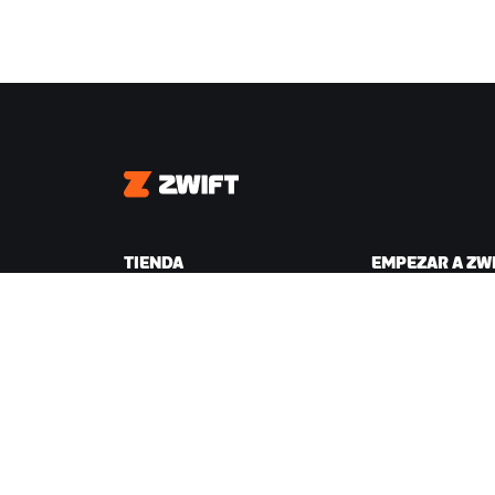
Zwift
TIENDA
EMPEZAR A ZW
Tienda Zwift
Por qué Zwift
Pedidos y facturación
Cómo funciona Zw
Devoluciones
Correr en Zwift
Preguntas frecuentes