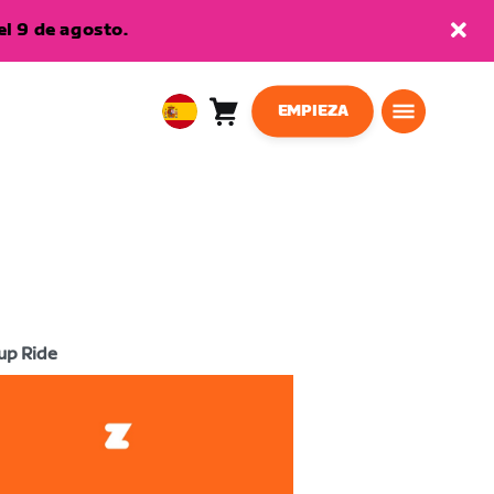
l 9 de agosto.
EMPIEZA
Carro
0
European
artículos
Union
Español
up Ride