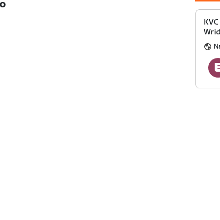
TO
KVC
Wri
N