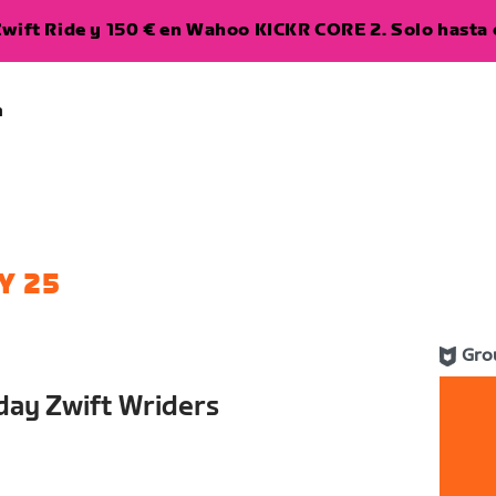
wift Ride y 150 € en Wahoo KICKR CORE 2. Solo hasta e
a
Y 25
Gro
ay Zwift Wriders