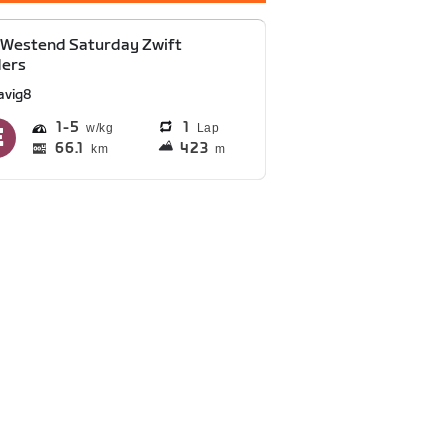
 Westend Saturday Zwift
ders
avig8
1
5
1
Lap
66.1
423
km
m