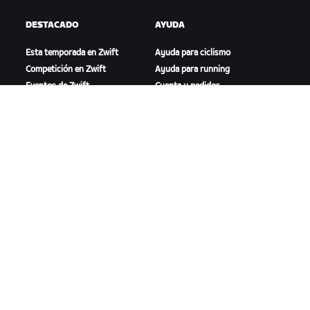
DESTACADO
AYUDA
Esta temporada en Zwift
Ayuda para ciclismo
Competición en Zwift
Ayuda para running
Eventos de Zwift
Cuenta y pedidos
Videotutoriales
Foros
Estado del sistema
Contáctanos
NOSOTROS
Trabaja con nosotros
Oportunidades de
asociación
Sala de prensa
Blog