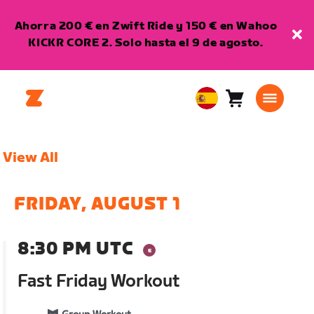
Ahorra 200 € en Zwift Ride y 150 € en Wahoo
KICKR CORE 2. Solo hasta el 9 de agosto.
Carro
0
European
artículos
Union
Español
View All
FRIDAY, AUGUST 1
8:30 PM UTC
Fast Friday Workout