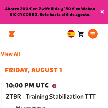
Ahorra 200 € en Zwift Ride y 150 € en Wahoo
KICKR CORE 2. Solo hasta el 9 de agosto.
Carro
0
European
artículos
Union
Español
View All
FRIDAY, AUGUST 1
10:00 PM UTC
ZTBR - Training Stabilization TTT