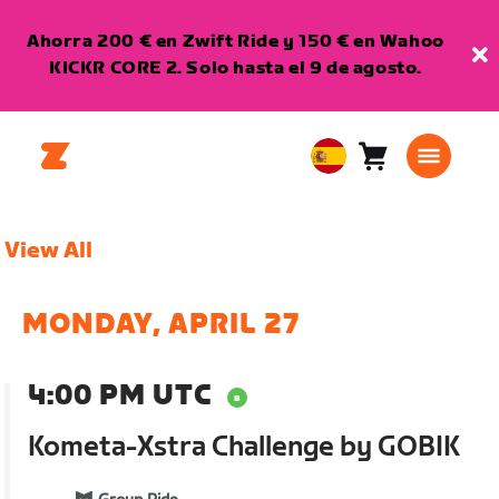
Ahorra 200 € en Zwift Ride y 150 € en Wahoo
KICKR CORE 2. Solo hasta el 9 de agosto.
Carro
0
European
artículos
Union
Español
View All
MONDAY, APRIL 27
4:00 PM UTC
Kometa-Xstra Challenge by GOBIK