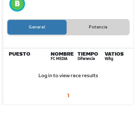
General
Potencia
PUESTO
NOMBRE
TIEMPO
VATIOS
FC MEDIA
Diferencia
W/kg
Log in to view race results
1