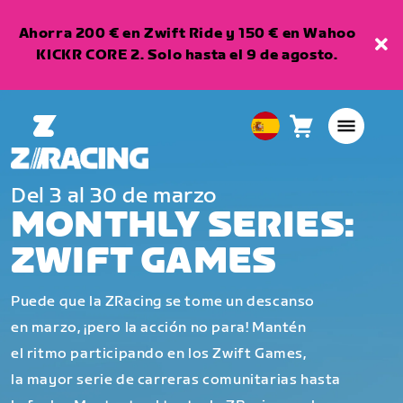
Ahorra 200 € en Zwift Ride y 150 € en Wahoo
KICKR CORE 2. Solo hasta el 9 de agosto.
Carro
0
European
artículos
Union
Español
Del 3 al 30 de marzo
MONTHLY SERIES:
ZWIFT GAMES
Puede que la ZRacing se tome un descanso
en marzo, ¡pero la acción no para! Mantén
el ritmo participando en los Zwift Games,
la mayor serie de carreras comunitarias hasta