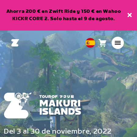
Ahorra 200 € en Zwift Ride y 150 € en Wahoo
KICKR CORE 2. Solo hasta el 9 de agosto.
Carro
0
European
artículos
Union
Español
Del 3 al 30 de noviembre, 2022