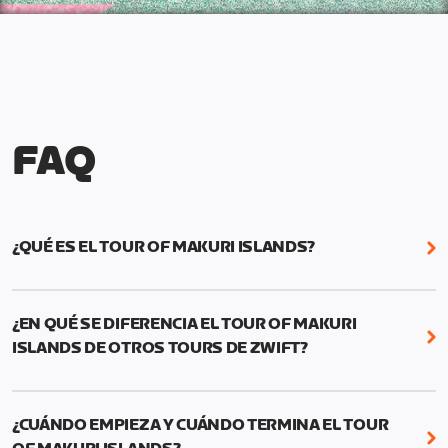
FAQ
¿QUÉ ES EL TOUR OF MAKURI ISLANDS?
El Tour of Makuri Islands es nuestro tour más
accesible hasta ahora. Como puedes pedalear a la
¿EN QUÉ SE DIFERENCIA EL TOUR OF MAKURI
carta o en recorridos en grupo programados, ¡es
ISLANDS DE OTROS TOURS DE ZWIFT?
más fácil que nunca completar las etapas!
¡En el Tour of Makuri Islands puedes elegir entre
recorridos en grupo programados, pedalear por
¿CUÁNDO EMPIEZA Y CUÁNDO TERMINA EL TOUR
libre en cualquier momento o eventos de club!