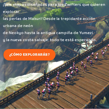
¡Seis etapas diseñadas para los Zwifters que quieren
explorar
las perlas de Makuri! Desde la trepidante acción
urbana de neón
de Neokyo hasta la antigua campiña de Yumezi
y la nueva costa salvaje: todo te está esperando.
¿CÓMO EXPLORARÁS?