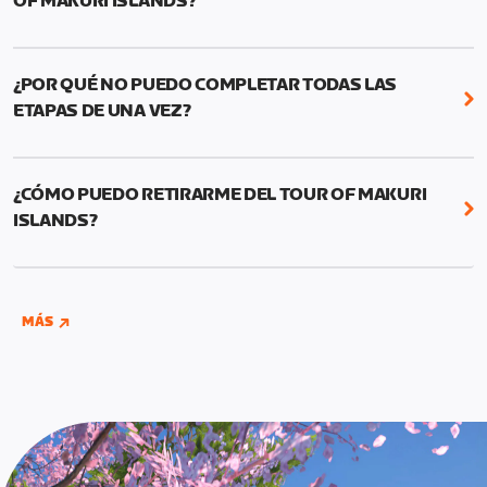
OF MAKURI ISLANDS?
El Tour of Makuri Islands empieza el 3 de
noviembre y termina el 30 de noviembre de 2022.
¿POR QUÉ NO PUEDO COMPLETAR TODAS LAS
ETAPAS DE UNA VEZ?
El Tour of Makuri Islands tiene carreteras aún
inéditas, mantente al tanto de nueva información.
¿CÓMO PUEDO RETIRARME DEL TOUR OF MAKURI
ISLANDS?
Puedes retirarte
aquí
.
MÁS