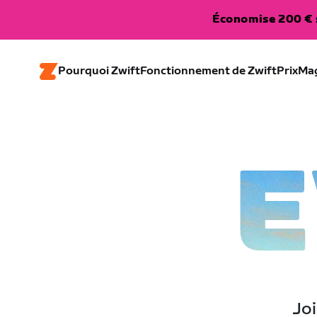
Économise 200 € s
Pourquoi Zwift
Fonctionnement de Zwift
Prix
Ma
E
Joi