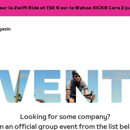
ur le Zwift Ride et 150 € sur le Wahoo KICKR Core 2 ju
gasin
VEN
Looking for some company?
n an official group event from the list be