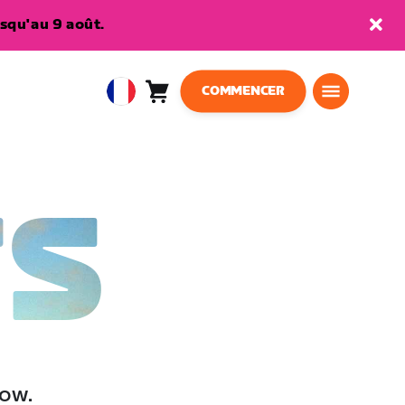
squ'au 9 août.
COMMENCER
Panier
0
European
article
Union
Français
TS
low.