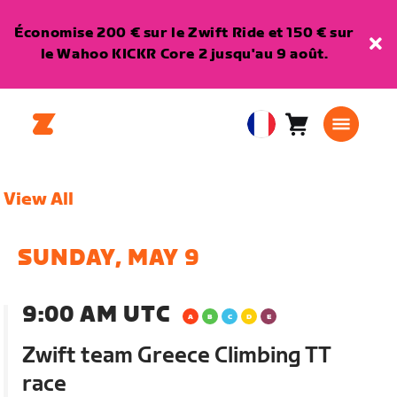
Économise 200 € sur le Zwift Ride et 150 € sur
le Wahoo KICKR Core 2 jusqu'au 9 août.
Panier
0
European
article
Union
Français
View All
SUNDAY, MAY 9
9:00 AM UTC
Zwift team Greece Climbing TT
race