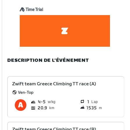
Time Trial
DESCRIPTION DE L'ÉVÉNEMENT
Zwift team Greece Climbing TT race (A)
Ven-Top
4
5
1
Lap
20.9
1535
km
m
Zwift team Greece Climbing TT race (B)