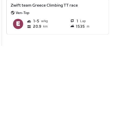
Zwift team Greece Climbing TT race
Ven-Top
1
5
1
Lap
20.9
1535
km
m