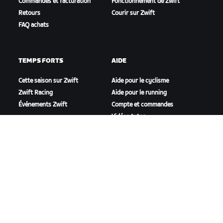
Commandes et facturation
Fonctionnement de Zwift
Retours
Courir sur Zwift
FAQ achats
TEMPS FORTS
AIDE
Cette saison sur Zwift
Aide pour le cyclisme
Zwift Racing
Aide pour le running
Événements Zwift
Compte et commandes
Vidéos tutos
Forums
État du système
Nous contacter
NOTRE ENTREPRISE
Carrières
Opportunités de