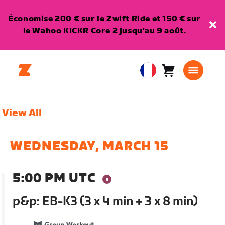
Économise 200 € sur le Zwift Ride et 150 € sur
le Wahoo KICKR Core 2 jusqu'au 9 août.
Panier
0
European
article
Union
Français
View All
WEDNESDAY, MARCH 15
5:00 PM UTC
p&p: EB-K3 (3 x 4 min + 3 x 8 min)