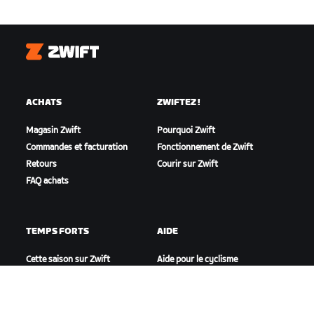
Zwift
ACHATS
ZWIFTEZ !
Magasin Zwift
Pourquoi Zwift
Commandes et facturation
Fonctionnement de Zwift
Retours
Courir sur Zwift
FAQ achats
TEMPS FORTS
AIDE
Cette saison sur Zwift
Aide pour le cyclisme
Zwift Racing
Aide pour le running
Événements Zwift
Compte et commandes
Vidéos tutos