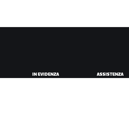
IN EVIDENZA
ASSISTENZA
Questa stagione su Zwift
Assistenza per il c
Gare Zwift
Assistenza per la 
Eventi Zwift
Account e ordini
Video tutorial
Forum
Stato del sistema
Contattaci