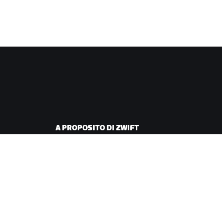
A PROPOSITO DI ZWIFT
iclismo
Lavora con noi
corsa
Opportunità di
partnership
Redazione
Blog
Diversità, inclusione e
impatto sociale