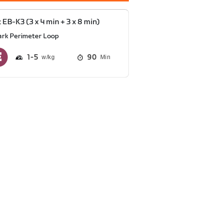
 EB-K3 (3 x 4 min + 3 x 8 min)
ark Perimeter Loop
1
5
90
Min