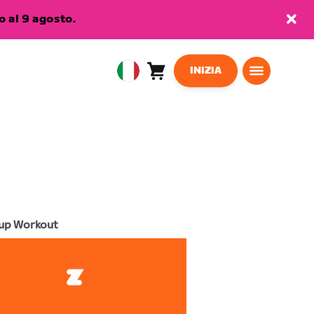
 al 9 agosto.
INIZIA
Carrello
0
European
articoli
Union
Italiano
up Workout