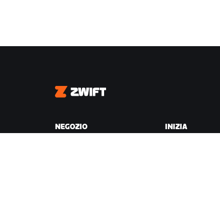
Zwift
NEGOZIO
INIZIA
Negozio Zwift
Perché Zwift
Ordini e fatturazione
Come funziona
Resi
Correre su Zwift
Domande frequenti sul
Negozio