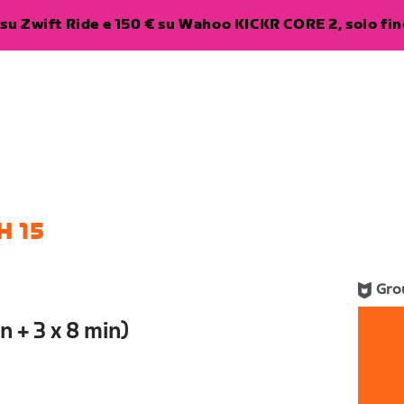
su Zwift Ride e 150 € su Wahoo KICKR CORE 2, solo fino
H 15
Gro
n + 3 x 8 min)