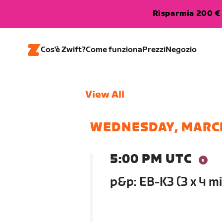
Risparmia 200 € 
Cos'è Zwift?
Come funziona
Prezzi
Negozio
View All
WEDNESDAY, MARC
5:00 PM UTC
p&p: EB-K3 (3 x 4 mi