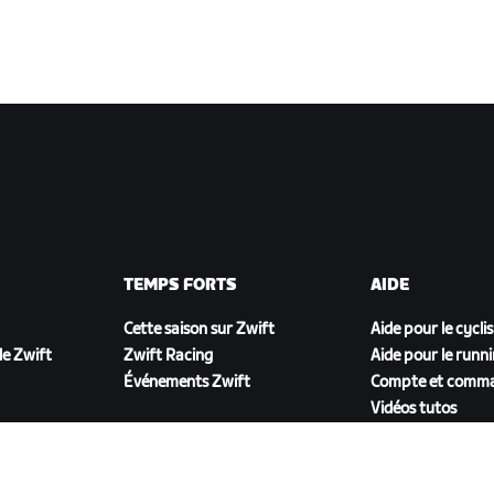
TEMPS FORTS
AIDE
Cette saison sur Zwift
Aide pour le cycli
e Zwift
Zwift Racing
Aide pour le runn
Événements Zwift
Compte et comm
Vidéos tutos
Forums
État du système
Nous contacter