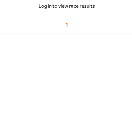
Log in to view race results
1