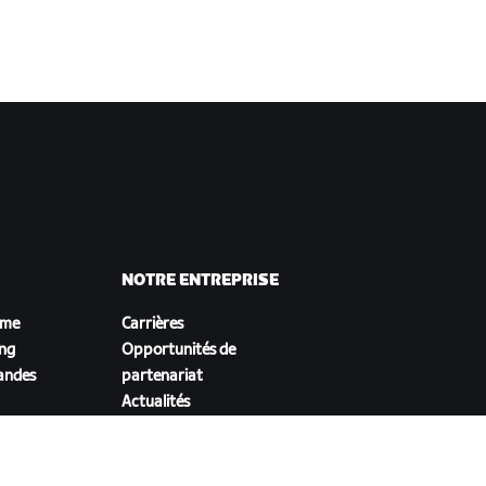
NOTRE ENTREPRISE
sme
Carrières
ing
Opportunités de
andes
partenariat
Actualités
Blog
Inclusion, diversité et
impact social