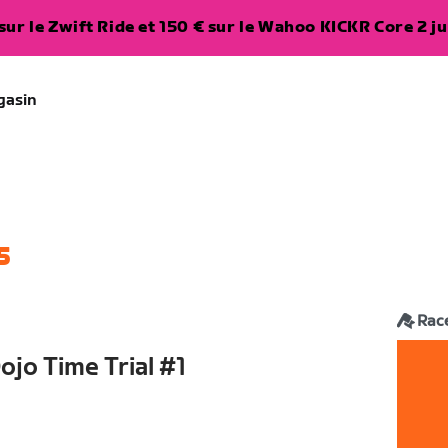
ur le Zwift Ride et 150 € sur le Wahoo KICKR Core 2 ju
gasin
5
Rac
Dojo Time Trial #1