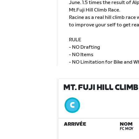
June. 1.5 times the result of Al
Mt.Fuji Hill Climb Race.
Racine as a real hill climb race
to improve your self to get read
RULE
- NO Drafting
- NO Items
- NO Limitation for Bike and W
MT. FUJI HILL CLIMB
ARRIVÉE
NOM
FC MOY