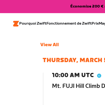
Économise 200 € s
Pourquoi Zwift
Fonctionnement de Zwift
Prix
Ma
View All
THURSDAY, MARCH 
10:00 AM UTC
Mt. FUJI Hill Climb 