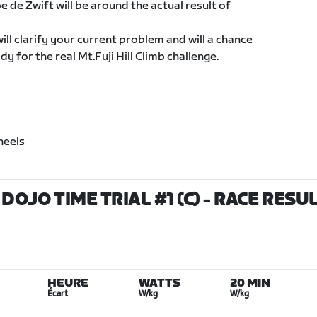
pe de Zwift will be around the actual result of
 will clarify your current problem and will a chance
y for the real Mt.Fuji Hill Climb challenge.
heels
 DOJO TIME TRIAL #1 (C)
- RACE RESU
HEURE
WATTS
20 MIN
Écart
W/kg
W/kg