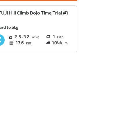
FUJI Hill Climb Dojo Time Trial #1
oad to Sky
2.5
3.2
1
Lap
17.6
1044
km
m