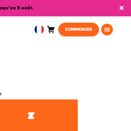
squ'au 9 août.
COMMENCER
Panier
0
European
article
Union
Français
e