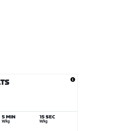
LTS
5 MIN
15 SEC
W/kg
W/kg