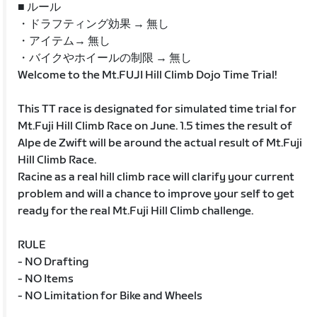
■ ルール
・ドラフティング効果 → 無し
・アイテム→ 無し
・バイクやホイールの制限 → 無し
Welcome to the Mt.FUJI Hill Climb Dojo Time Trial!
This TT race is designated for simulated time trial for
Mt.Fuji Hill Climb Race on June. 1.5 times the result of
Alpe de Zwift will be around the actual result of Mt.Fuji
Hill Climb Race.
Racine as a real hill climb race will clarify your current
problem and will a chance to improve your self to get
ready for the real Mt.Fuji Hill Climb challenge.
RULE
- NO Drafting
- NO Items
- NO Limitation for Bike and Wheels