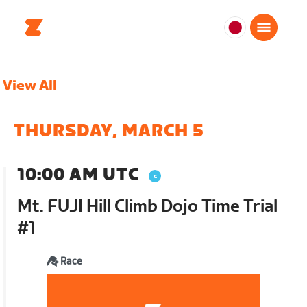
日
本
日
View All
本
語
THURSDAY, MARCH 5
10:00 AM UTC
Mt. FUJI Hill Climb Dojo Time Trial
#1
Race