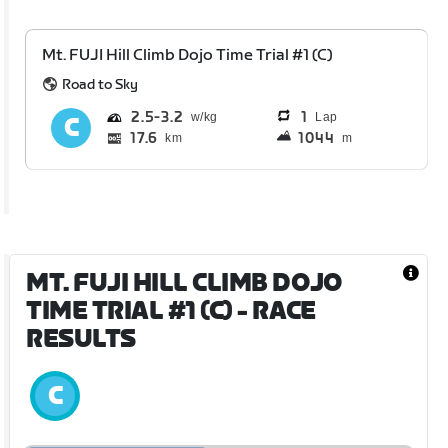
Mt. FUJI Hill Climb Dojo Time Trial #1 (C)
Road to Sky
2.5
3.2
1
Lap
17.6
1044
km
m
MT. FUJI HILL CLIMB DOJO
TIME TRIAL #1 (C)
- RACE
RESULTS