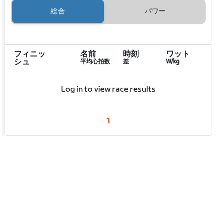
総合
パワー
フィニッ
名前
時刻
ワット
シュ
平均心拍数
差
W/kg
Log in to view race results
1