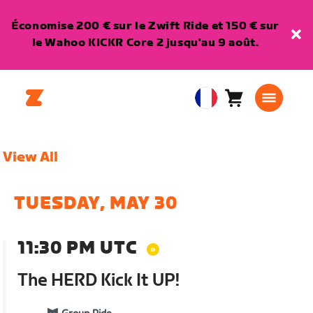
Économise 200 € sur le Zwift Ride et 150 € sur
le Wahoo KICKR Core 2 jusqu'au 9 août.
Panier
0
European
article
Union
Français
View All
TUESDAY, MAY 30
11:30 PM UTC
The HERD Kick It UP!