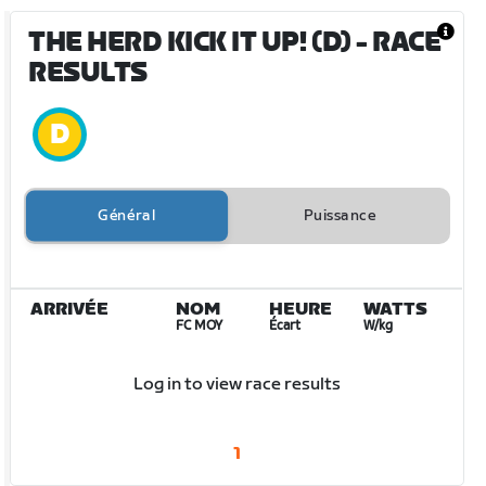
THE HERD KICK IT UP! (D)
- RACE
RESULTS
Général
Puissance
ARRIVÉE
NOM
HEURE
WATTS
FC MOY
Écart
W/kg
Log in to view race results
1