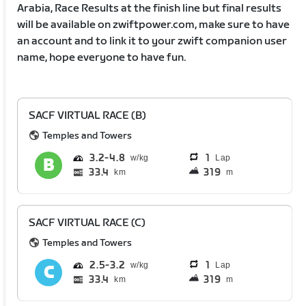
Arabia, Race Results at the finish line but final results
will be available on zwiftpower.com, make sure to have
an account and to link it to your zwift companion user
name, hope everyone to have fun.
SACF VIRTUAL RACE (B)
Temples and Towers
3.2
4.8
1
Lap
33.4
319
km
m
SACF VIRTUAL RACE (C)
Temples and Towers
2.5
3.2
1
Lap
33.4
319
km
m