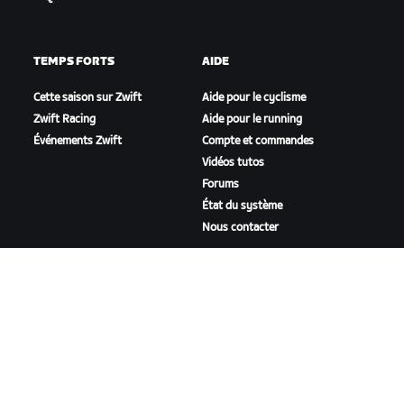
TEMPS FORTS
AIDE
Cette saison sur Zwift
Aide pour le cyclisme
Zwift Racing
Aide pour le running
Événements Zwift
Compte et commandes
Vidéos tutos
Forums
État du système
Nous contacter
NOTRE ENTREPRISE
Carrières
Opportunités de
partenariat
Actualités