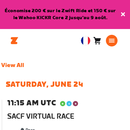
Économise 200 € sur le Zwift Ride et 150 € sur
le Wahoo KICKR Core 2 jusqu'au 9 août.
Panier
0
European
article
Union
Français
View All
SATURDAY, JUNE 24
11:15 AM UTC
SACF VIRTUAL RACE