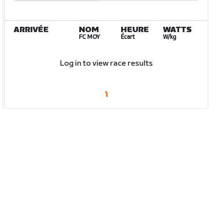
ARRIVÉE
NOM
HEURE
WATTS
FC MOY
Écart
W/kg
Log in to view race results
1