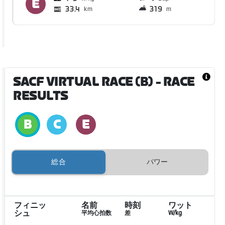
33.4
319
km
m
SACF VIRTUAL RACE (B)
- RACE
RESULTS
総合
パワー
フィニッ
名前
時刻
ワット
シュ
平均心拍数
差
W/kg