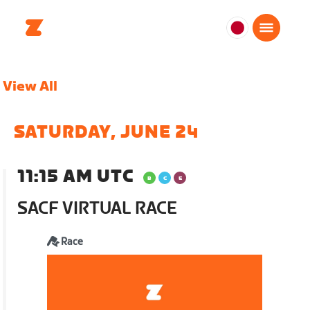
日
本
日
View All
本
語
SATURDAY, JUNE 24
11:15 AM UTC
SACF VIRTUAL RACE
Race