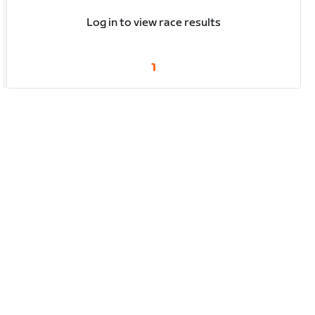
Log in to view race results
1