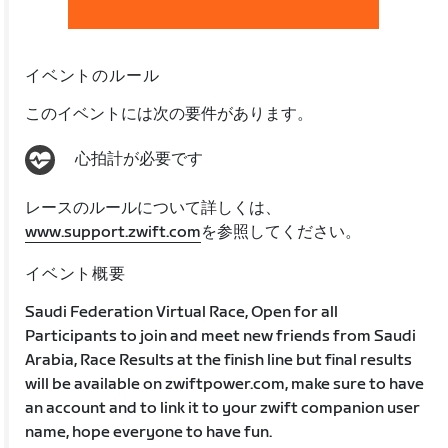
イベントのルール
このイベントには次の要件があります。
心拍計が必要です
レースのルールについて詳しくは、
www.support.zwift.com
を参照してください。
イベント概要
Saudi Federation Virtual Race, Open for all
Participants to join and meet new friends from Saudi
Arabia, Race Results at the finish line but final results
will be available on zwiftpower.com, make sure to have
an account and to link it to your zwift companion user
name, hope everyone to have fun.