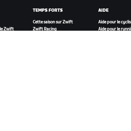
TEMPS FORTS
AIDE
Cette saison sur Zwift
Aide pour le cycli
e Zwift
Zwift Racing
Aide pour le runn
Événements Zwift
Compte et comm
Vidéos tutos
Forums
État du système
Nous contacter
TÉLÉCHARGER ZWIFT COMPANION
énérales