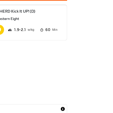
HERD Kick It UP! (D)
astern Eight
1.9
2.1
60
Min