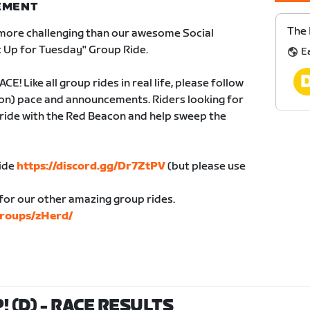
NEMENT
The 
e more challenging than our awesome Social
It Up for Tuesday" Group Ride.
E
! Like all group rides in real life, please follow
con) pace and announcements. Riders looking for
 ride with the Red Beacon and help sweep the
ride
https://discord.gg/Dr7ZtPV
(but please use
for our other amazing group rides.
groups/zHerd/
! (D)
- RACE RESULTS