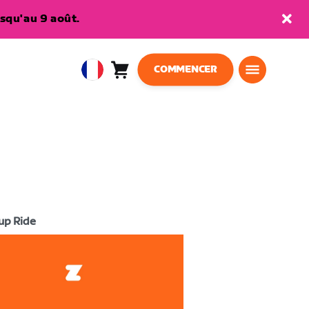
squ'au 9 août.
COMMENCER
Panier
0
European
article
Union
Français
up Ride