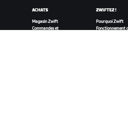
ACHATS
ZWIFTEZ !
Magasin Zwift
Pourquoi Zwift
Commandes et
Fonctionnement d
facturation
Courir sur Zwift
Retours
FAQ achats
TÉLÉCHARGER ZWIFT
©
2026
Zwift, Inc.
Tous droits réservés.
v
2.246.1
Confidentialité
/
Mentions légales
/
Conditions g