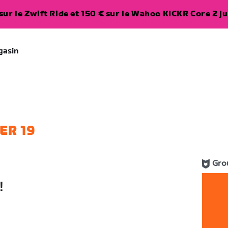
ur le Zwift Ride et 150 € sur le Wahoo KICKR Core 2 ju
gasin
ER 19
Gro
!