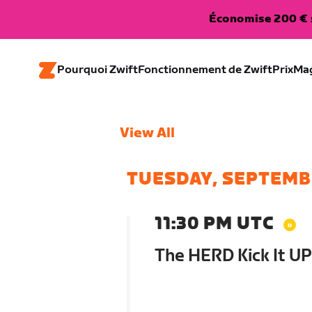
Économise 200 € s
Pourquoi Zwift
Fonctionnement de Zwift
Prix
Ma
View All
TUESDAY, SEPTEMB
11:30 PM UTC
The HERD Kick It UP