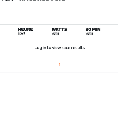
HEURE
WATTS
20 MIN
Écart
W/kg
W/kg
Log in to view race results
1