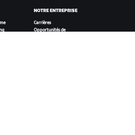
NOTRE ENTREPRISE
sme
Carrières
ing
Opportunités de
andes
partenariat
Actualités
Blog
Inclusion, diversité et
impact social