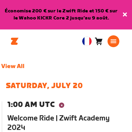
Économise 200 € sur le Zwift Ride et 150 € sur
le Wahoo KICKR Core 2 jusqu'au 9 août.
Panier
0
European
article
Union
Français
View All
SATURDAY, JULY 20
1:00 AM UTC
Welcome Ride | Zwift Academy
2024