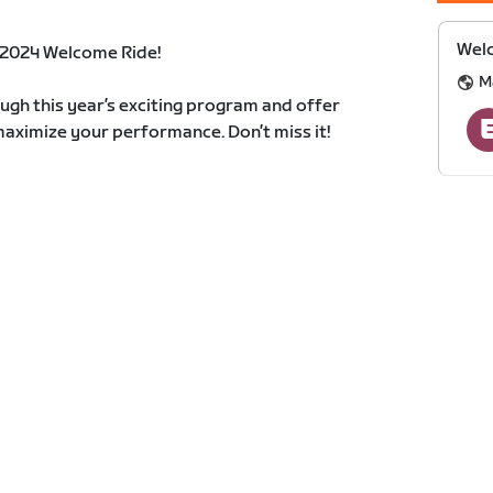
Welc
 2024 Welcome Ride!
M
rough this year’s exciting program and offer
 maximize your performance. Don’t miss it!