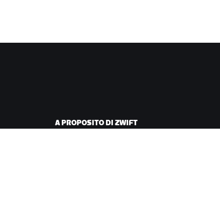
A PROPOSITO DI ZWIFT
iclismo
Lavora con noi
corsa
Opportunità di
partnership
Redazione
Blog
Diversità, inclusione e
impatto sociale