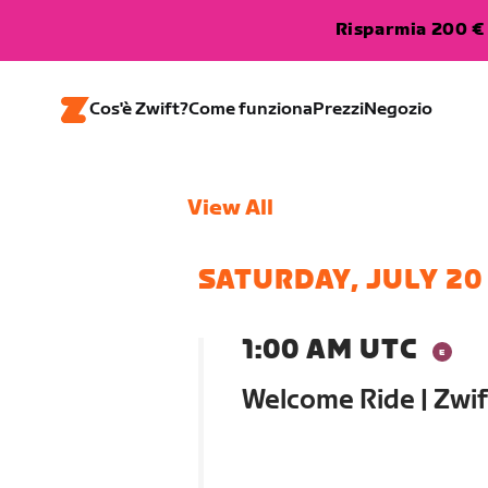
Risparmia 200 € 
Cos'è Zwift?
Come funziona
Prezzi
Negozio
View All
SATURDAY, JULY 20
1:00 AM UTC
Welcome Ride | Zwi