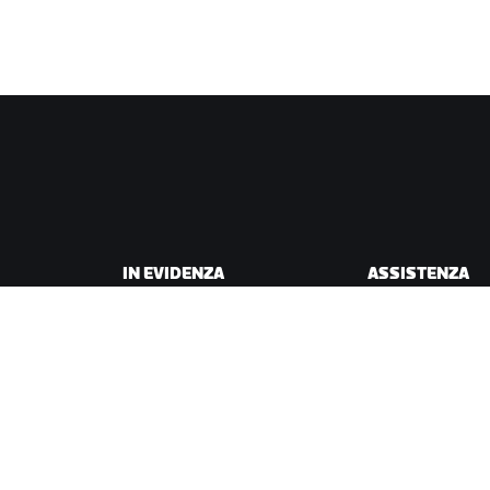
IN EVIDENZA
ASSISTENZA
Questa stagione su Zwift
Assistenza per il c
Gare Zwift
Assistenza per la 
Eventi Zwift
Account e ordini
Video tutorial
Forum
Stato del sistema
Contattaci