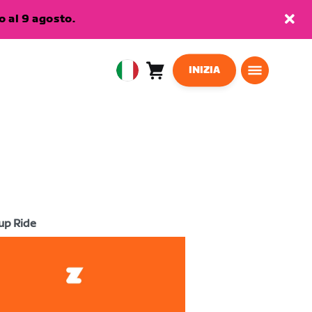
 al 9 agosto.
INIZIA
Carrello
0
European
articoli
Union
Italiano
up Ride