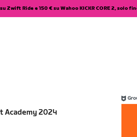
su Zwift Ride e 150 € su Wahoo KICKR CORE 2, solo fino
Gro
ft Academy 2024