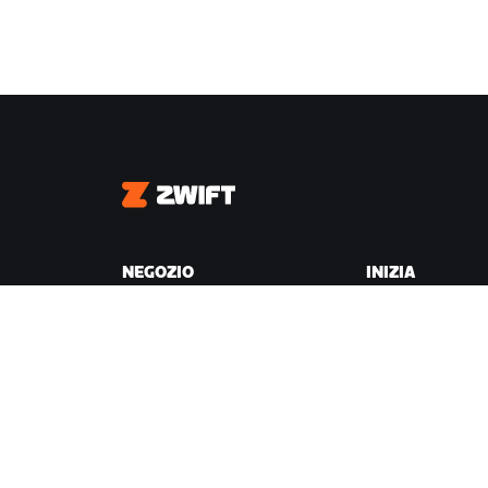
Zwift
NEGOZIO
INIZIA
Negozio Zwift
Perché Zwift
Ordini e fatturazione
Come funziona
Resi
Correre su Zwift
Domande frequenti sul
Negozio