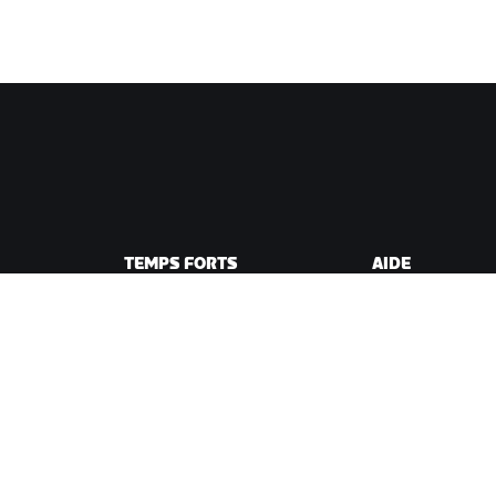
TEMPS FORTS
AIDE
Cette saison sur Zwift
Aide pour le cycli
e Zwift
Zwift Racing
Aide pour le runn
Événements Zwift
Compte et comm
Vidéos tutos
Forums
État du système
Nous contacter