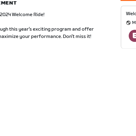
NEMENT
Welc
 2024 Welcome Ride!
M
rough this year’s exciting program and offer
 maximize your performance. Don’t miss it!