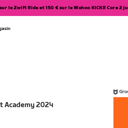
ur le Zwift Ride et 150 € sur le Wahoo KICKR Core 2 ju
gasin
Gro
ft Academy 2024