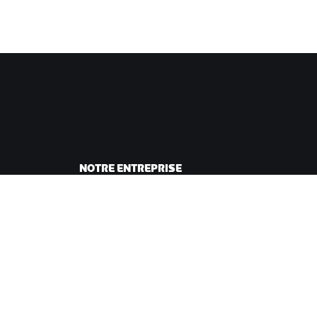
NOTRE ENTREPRISE
sme
Carrières
ing
Opportunités de
andes
partenariat
Actualités
Blog
Inclusion, diversité et
impact social