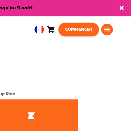
squ'au 9 août.
COMMENCER
Panier
0
European
article
Union
Français
up Ride