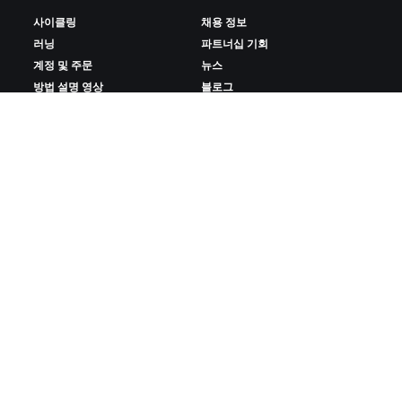
사이클링
채용 정보
러닝
파트너십 기회
계정 및 주문
뉴스
방법 설명 영상
블로그
포럼
다양성, 포용성, 사회적 영향
시스템 상태
쿠키 설정
문의하기
ZWIFT 다운로드
ZWIFT COMPANION 다운로드