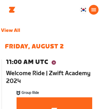
대
한
민
View All
국
한
국
FRIDAY, AUGUST 2
어
11:00 AM UTC
Welcome Ride | Zwift Academy
2024
Group Ride