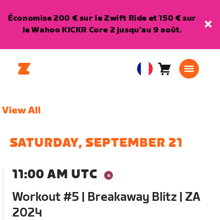
Économise 200 € sur le Zwift Ride et 150 € sur
le Wahoo KICKR Core 2 jusqu'au 9 août.
Panier
0
European
article
Union
Français
View All
SATURDAY, SEPTEMBER 21
11:00 AM UTC
Workout #5 | Breakaway Blitz | ZA
2024