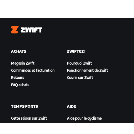
Zwift
ACHATS
ZWIFTEZ !
Magasin Zwift
Pourquoi Zwift
Commandes et facturation
Fonctionnement de Zwift
Retours
Courir sur Zwift
FAQ achats
TEMPS FORTS
AIDE
Cette saison sur Zwift
Aide pour le cyclisme
Zwift Racing
Aide pour le running
Événements Zwift
Compte et commandes