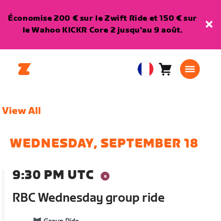
Économise 200 € sur le Zwift Ride et 150 € sur
le Wahoo KICKR Core 2 jusqu'au 9 août.
Panier
0
European
article
Union
Français
View All
WEDNESDAY, SEPTEMBER 18
9:30 PM UTC
RBC Wednesday group ride