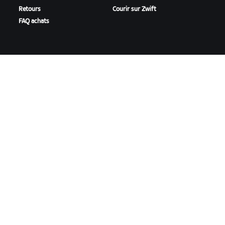
Retours
Courir sur Zwift
FAQ achats
TEMPS FORTS
AIDE
Cette saison sur Zwift
Aide pour le cyclisme
Zwift Racing
Aide pour le running
Événements Zwift
Compte et commandes
Vidéos tutos
Forums
État du système
Nous contacter
NOTRE ENTREPRISE
Carrières
Opportunités de