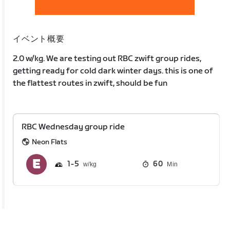
イベント概要
2.0 w/kg. We are testing out RBC zwift group rides,
getting ready for cold dark winter days. this is one of
the flattest routes in zwift, should be fun
RBC Wednesday group ride
Neon Flats
1
5
60
Min