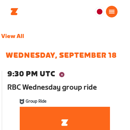
日
本
日
View All
本
語
WEDNESDAY, SEPTEMBER 18
9:30 PM UTC
RBC Wednesday group ride
Group Ride