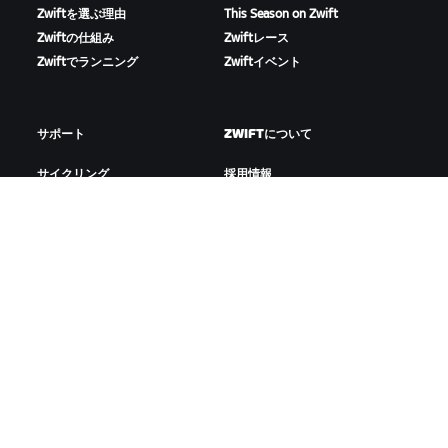
Zwiftを選ぶ理由
This Season on Zwift
Zwiftの仕組み
Zwiftレース
Zwiftでランニング
Zwiftイベント
サポート
ZWIFTについて
サイクリング
採用情報
ランニング
パートナーシッププログラ
アカウント&注文
ム
How-To動画
Newsroom
フォーラム
ブログ
サーバー稼働状況
D&Iの取り組み
お問い合わせ
ZWIFTをダウンロード