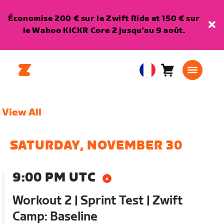
Économise 200 € sur le Zwift Ride et 150 € sur
le Wahoo KICKR Core 2 jusqu'au 9 août.
Panier
0
European
article
Union
Français
View All
SATURDAY, NOVEMBER 30
9:00 PM UTC
Workout 2 | Sprint Test | Zwift
Camp: Baseline