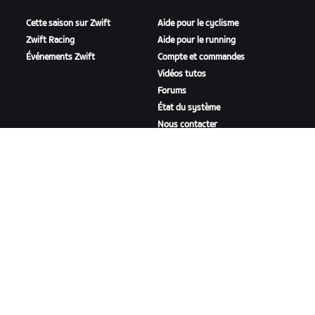
Cette saison sur Zwift
Aide pour le cyclisme
Zwift Racing
Aide pour le running
Événements Zwift
Compte et commandes
Vidéos tutos
Forums
État du système
Nous contacter
NOTRE ENTREPRISE
Carrières
Opportunités de
partenariat
Actualités
Blog
Inclusion, diversité et
impact social