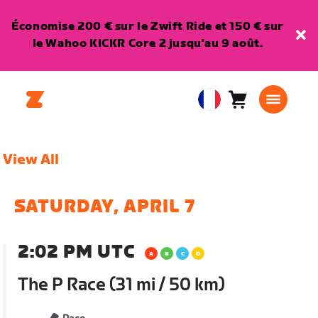
Économise 200 € sur le Zwift Ride et 150 € sur
le Wahoo KICKR Core 2 jusqu'au 9 août.
Panier
0
European
article
Union
Français
View All
SATURDAY, APRIL 7
2:02 PM UTC
The P Race (31 mi / 50 km)