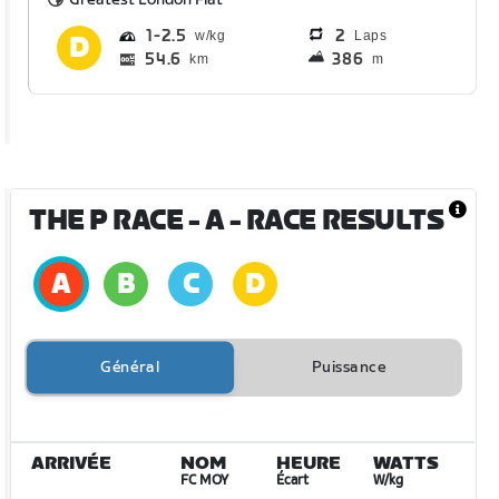
1
2.5
2
Laps
54.6
386
km
m
THE P RACE - A
- RACE RESULTS
Général
Puissance
ARRIVÉE
NOM
HEURE
WATTS
FC MOY
Écart
W/kg