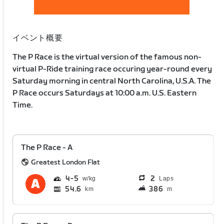
イベント概要
The P Race is the virtual version of the famous non-
virtual P-Ride training race occuring year-round every
Saturday morning in central North Carolina, U.S.A. The
P Race occurs Saturdays at 10:00 a.m. U.S. Eastern
Time.
The P Race - A
Greatest London Flat
4
5
2
Laps
54.6
386
km
m