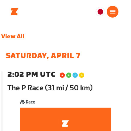
日
本
日
View All
本
語
SATURDAY, APRIL 7
2:02 PM UTC
The P Race (31 mi / 50 km)
Race