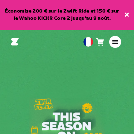
Économise 200 € sur le Zwift Ride et 150 € sur
le Wahoo KICKR Core 2 jusqu'au 9 août.
Panier
0
European
article
Union
Français