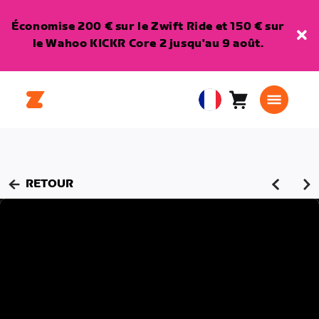
Économise 200 € sur le Zwift Ride et 150 € sur
le Wahoo KICKR Core 2 jusqu'au 9 août.
Panier
0
European
article
Union
Français
RETOUR