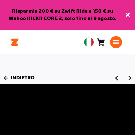
Risparmia 200 € su Zwift Ride e 150 € su
Wahoo KICKR CORE 2, solo fino al 9 agosto.
Carrello
0
European
articoli
Union
Italiano
INDIETRO