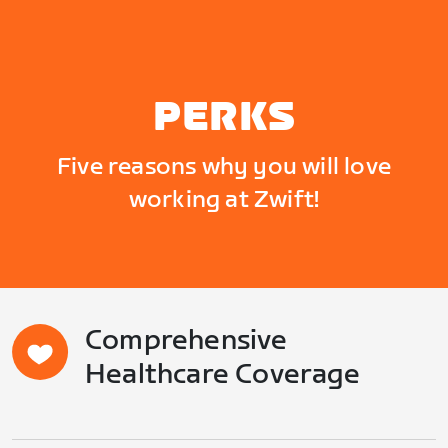
PERKS
Five reasons why you will love
working at Zwift!
Comprehensive
Healthcare Coverage