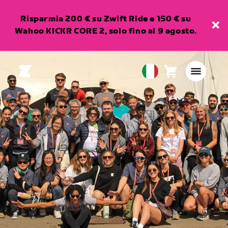
Risparmia 200 € su Zwift Ride e 150 € su
Wahoo KICKR CORE 2, solo fino al 9 agosto.
Carrello
0
European
articoli
Union
Italiano